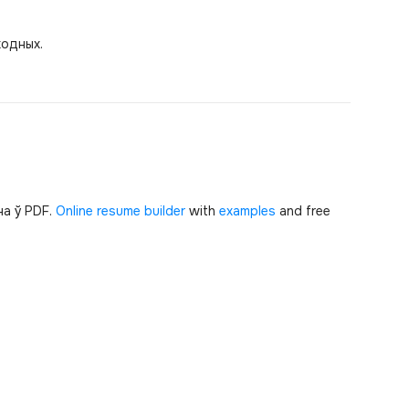
ходных.
а ў PDF.
Online resume builder
with
examples
and free