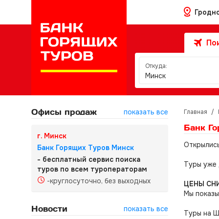
Гродн
Пои
Откуда:
Минск
Офисы продаж
показать все
Главная
/
Банк Го
г. Минск
Открылись
Банк Горящих Туров Минск
- бесплатный сервис поиска
Туры уже 
туров по всем туроператорам
-круглосуточно, без выходных
ЦЕНЫ СНИ
Мы показ
Новости
показать все
Туры на 