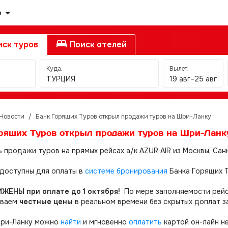
о
ск туров
Поиск отелей
Куда:
Вылет:
ТУРЦИЯ
19 авг–25 авг
Новости
/
Банк Горящих Туров открыл продажи туров на Шри-Ланку
рящих Туров открыл продажи туров на Шри-Ланк
 продажи туров на прямых рейсах а/к AZUR AIR из Москвы, Сан
доступны для оплаты в
системе бронирования
Банка Горящих 
ЖЕНЫ при оплате до 1 октября!
По мере заполняемости рейс
ываем
честные цены
в реальном времени без скрытых доплат з
Шри-Ланку можно
найти
и мгновенно
оплатить
картой он-лайн н