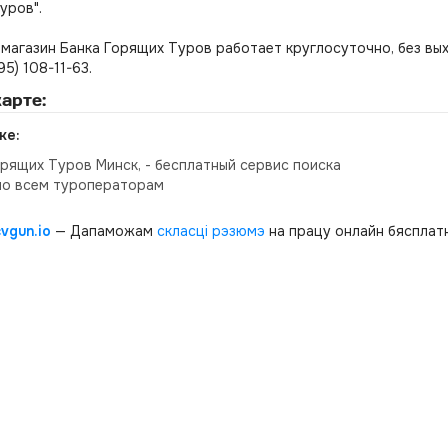
уров".
магазин Банка Горящих Туров работает круглосуточно, без вы
495) 108-11-63.
арте:
ке:
орящих Туров Минск, - бесплатный сервис поиска
по всем туроператорам
cvgun.io
— Дапаможам
скласці рэзюмэ
на працу онлайн бясплатн