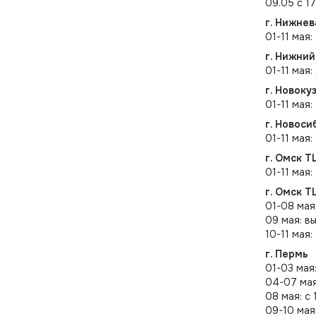
09.05 с 1
г. Нижне
01-11 мая:
г. Нижни
01-11 мая
г. Новоку
01-11 мая:
г. Новоси
01-11 мая:
г. Омск Т
01-11 мая:
г. Омск Т
01-08 мая
09 мая: в
10-11 мая:
г. Пермь
01-03 мая
04-07 мая
08 мая: с
09-10 мая