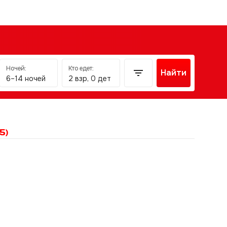
Ночей:
Кто едет:
Найти
6–14 ночей
2 взр, 0 дет
5)