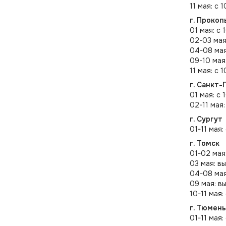
11 мая: с 
г. Прокоп
01 мая: с 
02-03 мая
04-08 мая
09-10 мая
11 мая: с 
г. Санкт-
01 мая: с 
02-11 мая
г. Сургут
01-11 мая:
г. Томск
01-02 мая:
03 мая: в
04-08 мая
09 мая: в
10-11 мая:
г. Тюмень
01-11 мая: