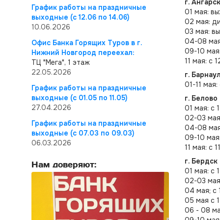
г. Ангарс
График работы на праздничные
01 мая: в
выходные (с 12.06 по 14.06)
02 мая: д
10.06.2026
03 мая: в
04-08 мая
Офис Банка Горящих Туров в г.
09-10 мая
Нижний Новгород переехал:
11 мая: с 
ТЦ "Мега", 1 этаж
22.05.2026
г. Барнау
01-11 мая:
График работы на праздничные
выходные (с 01.05 по 11.05)
г. Белово
27.04.2026
01 мая: с 
02-03 мая
График работы на праздничные
04-08 мая:
выходные (с 07.03 по 09.03)
09-10 мая
06.03.2026
11 мая: с 
г. Бердск
Нам доверяют:
01 мая: с 
02-03 мая
04 мая; с
05 мая с 
06 - 08 ма