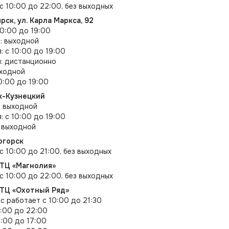
 с 10:00 до 22:00, без выходных
ярск, ул. Карла Маркса, 92
10:00 до 19:00
: выходной
: с 10:00 до 19:00
: дистанционно
ыходной
10:00 до 19:00
к-Кузнецкий
: выходной
: с 10:00 до 19:00
: выходной
огорск
 с 10:00 до 21:00, без выходных
 ТЦ «Магнолия»
 с 10:00 до 22:00, без выходных
 ТЦ «Охотный Ряд»
с работает с 10:00 до 21:30
4:00 до 22:00
0:00 до 17:00