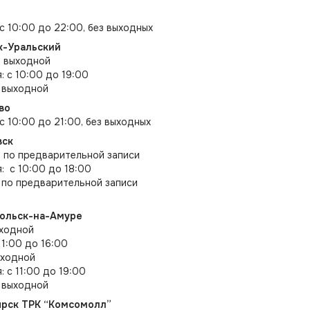
 с 10:00 до 22:00, без выходных
к-Уральский
: выходной
: с 10:00 до 19:00
: выходной
во
 с 10:00 до 21:00, без выходных
вск
: по предварительной записи
: с 10:00 до 18:00
: по предварительной записи
мольск-на-Амуре
ыходной
11:00 до 16:00
ыходной
: с 11:00 до 19:00
: выходной
оярск ТРК “Комсомолл”