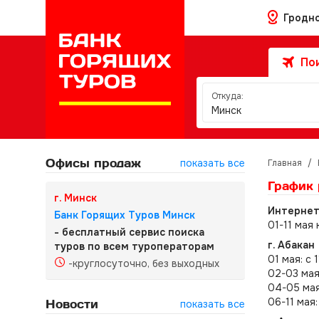
Гродн
Пои
Откуда:
Минск
Офисы продаж
показать все
Главная
/
График 
г. Минск
Интернет
Банк Горящих Туров Минск
01-11 мая
- бесплатный сервис поиска
г. Абакан
туров по всем туроператорам
01 мая: с 
-круглосуточно, без выходных
02-03 мая
04-05 мая
06-11 мая
Новости
показать все