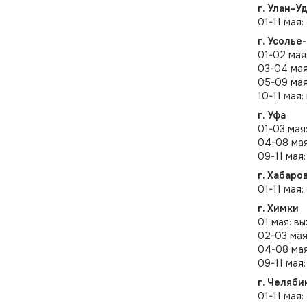
г. Улан-У
01-11 мая:
г. Усолье
01-02 мая
03-04 мая
05-09 мая
10-11 мая
г. Уфа
01-03 мая
04-08 мая
09-11 мая
г. Хабаро
01-11 мая:
г. Химки
01 мая: в
02-03 мая:
04-08 мая
09-11 мая:
г. Челяби
01-11 мая: